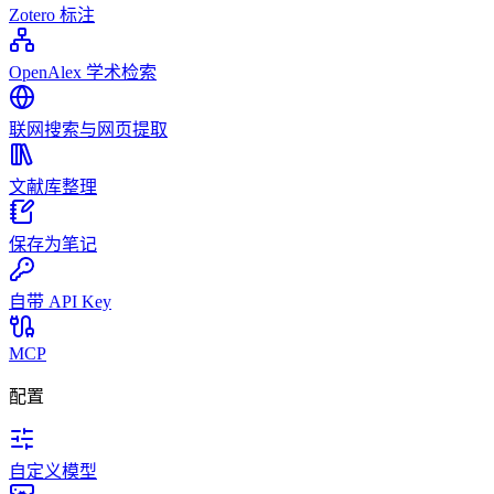
Zotero 标注
OpenAlex 学术检索
联网搜索与网页提取
文献库整理
保存为笔记
自带 API Key
MCP
配置
自定义模型