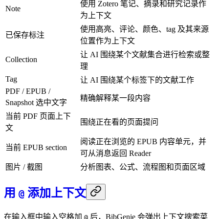
使用 Zotero 笔记、摘录和研究记录作
Note
为上下文
使用高亮、评论、颜色、tag 及其来源
已保存标注
位置作为上下文
让 AI 围绕某个文献集合进行检索或整
Collection
理
Tag
让 AI 围绕某个标签下的文献工作
PDF / EPUB /
精确解释某一段内容
Snapshot 选中文字
当前 PDF 页面上下
围绕正在看的页面提问
文
阅读正在浏览的 EPUB 内容单元，并
当前 EPUB section
可从消息返回 Reader
图片 / 截图
分析图表、公式、流程图和页面区域
用
添加上下文
@
在输入框中输入空格加
后，BibGenie 会弹出上下文搜索菜
@