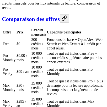
crédits mensuels pour les flux intensifs de lecture, comparaison et
revue.
Comparaison des offres
Crédits
Offre
Prix
Capacités principales
mensuels
200
Fonctions de base + OpenAlex, Web
Free
$0
crédits /
Search et Web Extract à 1 crédit par
mois
appel réussi
10 000
Tout ce qui est inclus dans Free +
Pro
$9.99 /
crédits /
aucun crédit supplémentaire pour les
Monthly
mois
mois
appels externes
10 000
Pro
Tout ce qui est inclus dans Pro
$99 / an
crédits /
Yearly
Monthly
mois
Tout ce qui est inclus dans Pro + plus
35 000
Max
$30 /
de marge pour la lecture approfondie,
crédits /
Monthly
mois
la comparaison et la génération de
mois
revues
35 000
Max
$295 /
Tout ce qui est inclus dans Max
crédits /
Yearly
an
Monthly