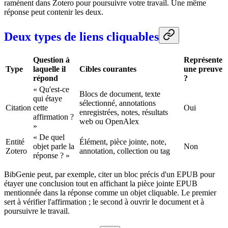
ramènent dans Zotero pour poursuivre votre travail. Une même
réponse peut contenir les deux.
Deux types de liens cliquables
Question à
Représente
Type
laquelle il
Cibles courantes
une preuve
répond
?
« Qu'est-ce
Blocs de document, texte
qui étaye
sélectionné, annotations
Citation
cette
Oui
enregistrées, notes, résultats
affirmation ?
web ou OpenAlex
»
« De quel
Entité
Élément, pièce jointe, note,
objet parle la
Non
Zotero
annotation, collection ou tag
réponse ? »
BibGenie peut, par exemple, citer un bloc précis d'un EPUB pour
étayer une conclusion tout en affichant la pièce jointe EPUB
mentionnée dans la réponse comme un objet cliquable. Le premier
sert à vérifier l'affirmation ; le second à ouvrir le document et à
poursuivre le travail.