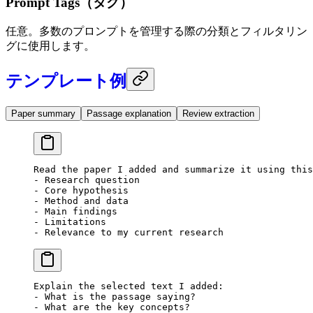
Prompt Tags（タグ）
任意。多数のプロンプトを管理する際の分類とフィルタリン
グに使用します。
テンプレート例
Paper summary
Passage explanation
Review extraction
Read the paper I added and summarize it using this
- Research question
- Core hypothesis
- Method and data
- Main findings
- Limitations
- Relevance to my current research
Explain the selected text I added:
- What is the passage saying?
- What are the key concepts?