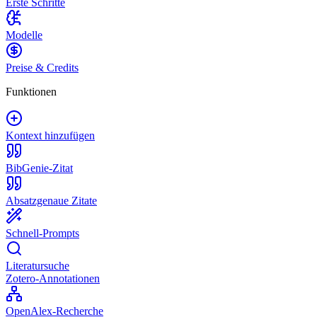
Erste Schritte
Modelle
Preise & Credits
Funktionen
Kontext hinzufügen
BibGenie-Zitat
Absatzgenaue Zitate
Schnell-Prompts
Literatursuche
Zotero-Annotationen
OpenAlex-Recherche