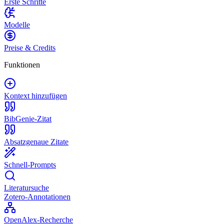
Erste Schritte
Modelle
Preise & Credits
Funktionen
Kontext hinzufügen
BibGenie-Zitat
Absatzgenaue Zitate
Schnell-Prompts
Literatursuche
Zotero-Annotationen
OpenAlex-Recherche